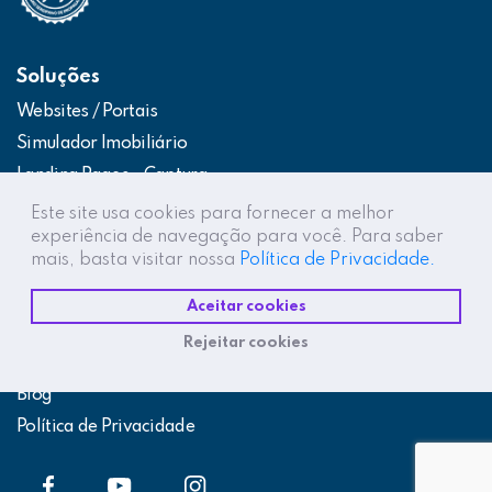
Soluções
Websites / Portais
Simulador Imobiliário
Landing Pages – Captura
Web App – Portal do Cliente
Este site usa cookies para fornecer a melhor
experiência de navegação para você. Para saber
Intranets / Extranets
mais, basta visitar nossa
Política de Privacidade.
Integração Construtor de Vendas
Aceitar cookies
Destaques
Rejeitar cookies
Projetos
Blog
Política de Privacidade