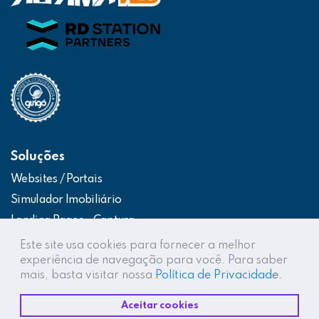
Soluções
Websites / Portais
Simulador Imobiliário
Landing Pages – Captura
Web App – Portal do Cliente
Este site usa cookies para fornecer a melhor
experiência de navegação para você. Para saber
Intranets / Extranets
mais, basta visitar nossa
Política de Privacidade.
Integração Construtor de Vendas
Aceitar cookies