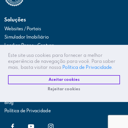
Soluções
Websites / Portais
Simulador Imobiliário
Landing Pages – Captura
Web App – Portal do Cliente
Este site usa cookies para fornecer a melhor
experiência de navegação para você. Para saber
Intranets / Extranets
mais, basta visitar nossa
Política de Privacidade.
Integração Construtor de Vendas
Aceitar cookies
Destaques
Rejeitar cookies
Projetos
Blog
Política de Privacidade