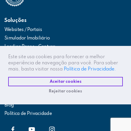
Soluções
Websites / Portais
Simulador Imobiliário
Landing Pages – Captura
Web App – Portal do Cliente
Este site usa cookies para fornecer a melhor
experiência de navegação para você. Para saber
Intranets / Extranets
mais, basta visitar nossa
Política de Privacidade.
Integração Construtor de Vendas
Aceitar cookies
Destaques
Rejeitar cookies
Projetos
Blog
Política de Privacidade