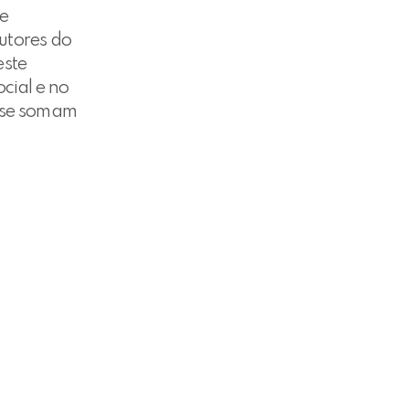
e
utores do
este
cial e no
e se somam