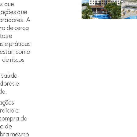
s que
s ações que
boradores. A
ro de cerca
tos e
s e práticas
estar, como
 de riscos
 saúde,
dores e
de.
ações
dício e
 compra de
o de
 obra mesmo