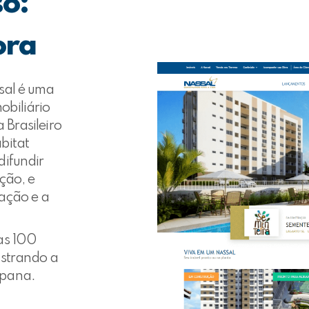
so:
ora
sal é uma
biliário
 Brasileiro
bitat
difundir
ção, e
ação e a
as 100
nstrando a
ipana.