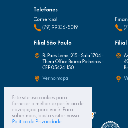
Telefones
Comercial
Finan
(79) 99836-5019
(
Filial São Paulo
Filia
R. Paes Leme, 215 - Sala 1704 -
Av
Thera Office Bairro Pinheiros -
4
CEP 05424-150
Br
Ver no mapa
V
Este site usa cookies para
fornecer a melhor experiência de
navegação para você. Para
saber mais, basta visitar nossa
Política de Privacidade.