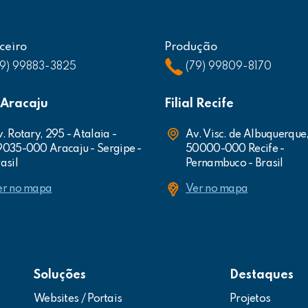
ceiro
Produção
79) 99883-3825
(79) 99809-8170
l Aracaju
Filial Recife
. Rotary, 295 - Atalaia -
Av. Visc. de Albuquerque
9035-000 Aracaju - Sergipe -
50000-000 Recife -
asil
Pernambuco - Brasil
er no mapa
Ver no mapa
Soluções
Destaques
Websites / Portais
Projetos