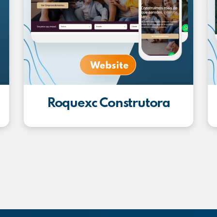
Roquexc Construtora