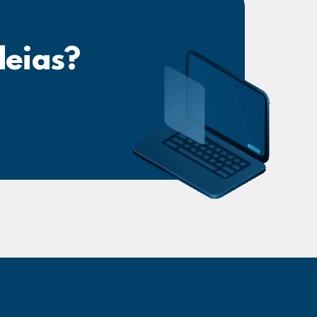
deias?