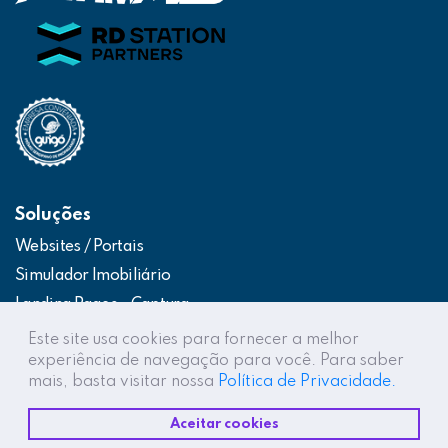
Soluções
Websites / Portais
Simulador Imobiliário
Landing Pages – Captura
Web App – Portal do Cliente
Este site usa cookies para fornecer a melhor
experiência de navegação para você. Para saber
Intranets / Extranets
mais, basta visitar nossa
Política de Privacidade.
Integração Construtor de Vendas
Aceitar cookies
Destaques