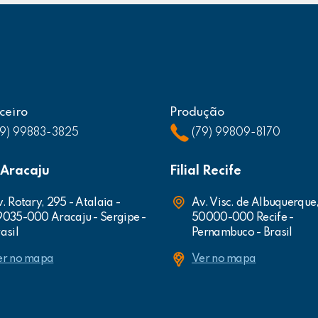
ceiro
Produção
79) 99883-3825
(79) 99809-8170
l Aracaju
Filial Recife
. Rotary, 295 - Atalaia -
Av. Visc. de Albuquerque
9035-000 Aracaju - Sergipe -
50000-000 Recife -
asil
Pernambuco - Brasil
er no mapa
Ver no mapa