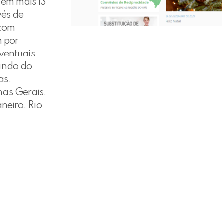
 em mais 13
vés de
 com
m por
eventuais
ando do
as,
as Gerais,
neiro, Rio