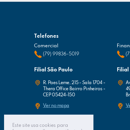
Telefones
Comercial
Finan
(79) 99836-5019
(
Filial São Paulo
Filia
R. Paes Leme, 215 - Sala 1704 -
Av
Thera Office Bairro Pinheiros -
4
CEP 05424-150
Br
Ver no mapa
V
Este site usa cookies para