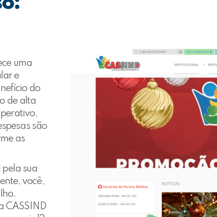
so:
ece uma
lar e
nefício do
o de alta
perativo,
despesas são
rme as
 pela sua
ente, você,
lho.
, a CASSIND