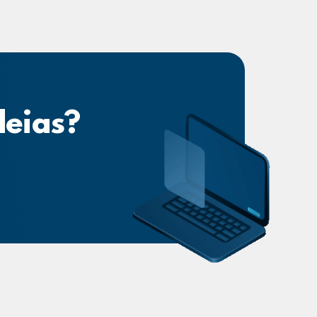
deias?