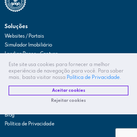
Soluções
Websites / Portais
Simulador Imobiliário
Landing Pages – Captura
Web App – Portal do Cliente
Este site usa cookies para fornecer a melhor
experiência de navegação para você. Para saber
Intranets / Extranets
mais, basta visitar nossa
Política de Privacidade.
Integração Construtor de Vendas
Aceitar cookies
Destaques
Rejeitar cookies
Projetos
Blog
Política de Privacidade