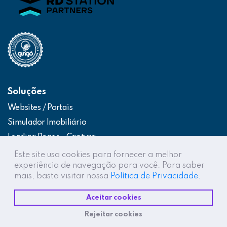
Soluções
Websites / Portais
Simulador Imobiliário
Landing Pages – Captura
Web App – Portal do Cliente
Este site usa cookies para fornecer a melhor
experiência de navegação para você. Para saber
Intranets / Extranets
mais, basta visitar nossa
Política de Privacidade.
Integração Construtor de Vendas
Aceitar cookies
Destaques
Rejeitar cookies
Projetos