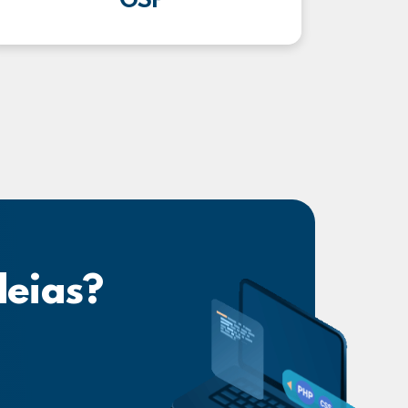
GSP
deias?