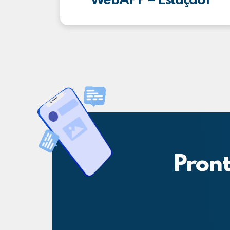
WebAPP – Estação1
Pront