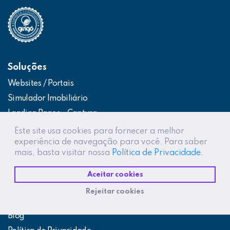
Soluções
Websites / Portais
Simulador Imobiliário
Landing Pages – Captura
Web App – Portal do Cliente
Este site usa cookies para fornecer a melhor
experiência de navegação para você. Para saber
Intranets / Extranets
mais, basta visitar nossa
Política de Privacidade.
Integração Construtor de Vendas
Aceitar cookies
Destaques
Rejeitar cookies
Projetos
Blog