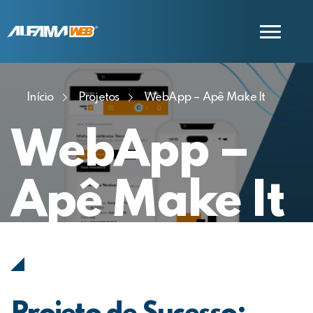
Início
Projetos
WebApp – Apê Make It
COMERCIAL
SUPORTE
WebApp –
Apê Make It