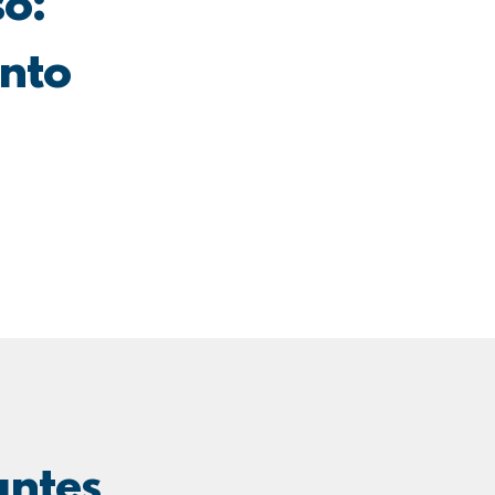
so:
nto
antes