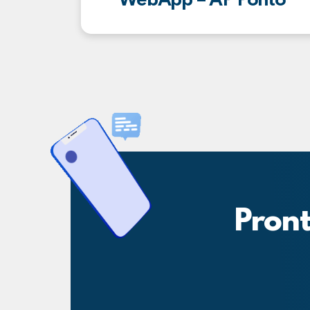
WebApp – AP Ponto
Pront