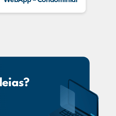
WebApp – Condominial
deias?