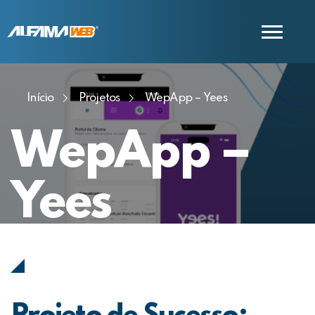
Início
Projetos
WepApp – Yees
COMERCIAL
SUPORTE
WepApp –
Yees