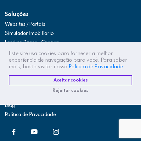
Soluções
Websites / Portais
Simulador Imobiliário
Landing Pages – Captura
Web App – Portal do Cliente
Este site usa cookies para fornecer a melhor
experiência de navegação para você. Para saber
Intranets / Extranets
mais, basta visitar nossa
Política de Privacidade.
Integração Construtor de Vendas
Aceitar cookies
Destaques
Rejeitar cookies
Projetos
Blog
Política de Privacidade