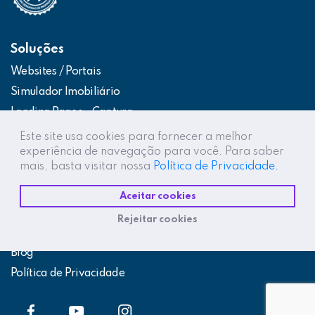
Soluções
Websites / Portais
Simulador Imobiliário
Landing Pages – Captura
Web App – Portal do Cliente
Este site usa cookies para fornecer a melhor
experiência de navegação para você. Para saber
Intranets / Extranets
mais, basta visitar nossa
Política de Privacidade.
Integração Construtor de Vendas
Aceitar cookies
Destaques
Rejeitar cookies
Projetos
Blog
Política de Privacidade