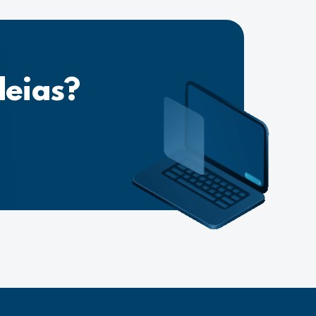
deias?