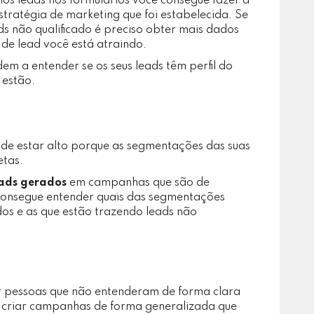
los leads nos formulários você consegue fazer a
stratégia de marketing que foi estabelecida. Se
ds não qualificado é preciso obter mais dados
 de lead você está atraindo.
udem a entender se os seus leads têm perfil do
 estão.
pode estar alto porque as segmentações das suas
etas.
eads gerados
em campanhas que são de
consegue entender quais das segmentações
dos e as que estão trazendo leads não
er pessoas que não entenderam de forma clara
 criar campanhas de forma generalizada que