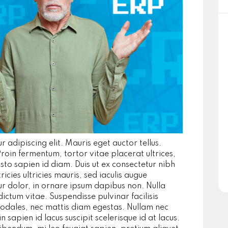
 adipiscing elit. Mauris eget auctor tellus.
roin fermentum, tortor vitae placerat ultrices,
usto sapien id diam. Duis ut ex consectetur nibh
icies ultricies mauris, sed iaculis augue
tur dolor, in ornare ipsum dapibus non. Nulla
ictum vitae. Suspendisse pulvinar facilisis
sodales, nec mattis diam egestas. Nullam nec
sapien id lacus suscipit scelerisque id at lacus.