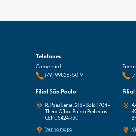
Telefones
Comercial
Finan
(79) 99836-5019
(
Filial São Paulo
Filia
R. Paes Leme, 215 - Sala 1704 -
Av
Thera Office Bairro Pinheiros -
4
CEP 05424-150
Br
Ver no mapa
V