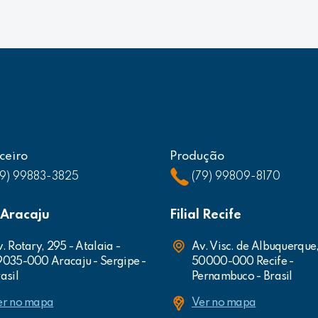
ceiro
Produção
79) 99883-3825
(79) 99809-8170
l Aracaju
Filial Recife
. Rotary, 295 - Atalaia -
Av. Visc. de Albuquerque
9035-000 Aracaju - Sergipe -
50000-000 Recife -
asil
Pernambuco - Brasil
er no mapa
Ver no mapa