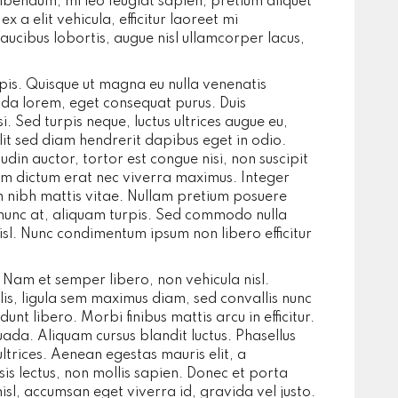
bibendum, mi leo feugiat sapien, pretium aliquet
x a elit vehicula, efficitur laoreet mi
aucibus lobortis, augue nisl ullamcorper lacus,
rpis. Quisque ut magna eu nulla venenatis
ada lorem, eget consequat purus. Duis
si. Sed turpis neque, luctus ultrices augue eu,
it sed diam hendrerit dapibus eget in odio.
udin auctor, tortor est congue nisi, non suscipit
 Nam dictum erat nec viverra maximus. Integer
m nibh mattis vitae. Nullam pretium posuere
e nunc at, aliquam turpis. Sed commodo nulla
l. Nunc condimentum ipsum non libero efficitur
Nam et semper libero, non vehicula nisl.
llis, ligula sem maximus diam, sed convallis nunc
idunt libero. Morbi finibus mattis arcu in efficitur.
ada. Aliquam cursus blandit luctus. Phasellus
trices. Aenean egestas mauris elit, a
isis lectus, non mollis sapien. Donec et porta
isl, accumsan eget viverra id, gravida vel justo.