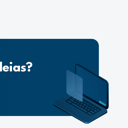
deias?