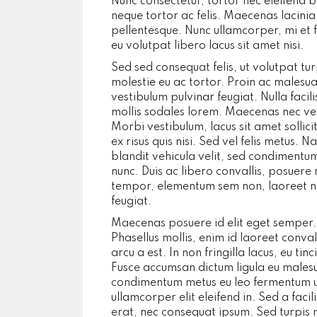
Nunc consectetur, tortor nec eleifend 
neque tortor ac felis. Maecenas lacinia e
pellentesque. Nunc ullamcorper, mi et f
eu volutpat libero lacus sit amet nisi.
Sed sed consequat felis, ut volutpat tu
molestie eu ac tortor. Proin ac malesu
vestibulum pulvinar feugiat. Nulla facili
mollis sodales lorem. Maecenas nec vel
Morbi vestibulum, lacus sit amet sollicit
ex risus quis nisi. Sed vel felis metus.
blandit vehicula velit, sed condimentu
nunc. Duis ac libero convallis, posuer
tempor, elementum sem non, laoreet nis
feugiat.
Maecenas posuere id elit eget semper. 
Phasellus mollis, enim id laoreet conva
arcu a est. In non fringilla lacus, eu tinc
Fusce accumsan dictum ligula eu malesu
condimentum metus eu leo fermentum ul
ullamcorper elit eleifend in. Sed a facil
erat, nec consequat ipsum. Sed turpis n