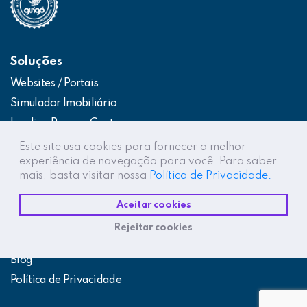
Soluções
Websites / Portais
Simulador Imobiliário
Landing Pages – Captura
Web App – Portal do Cliente
Este site usa cookies para fornecer a melhor
experiência de navegação para você. Para saber
Intranets / Extranets
mais, basta visitar nossa
Política de Privacidade.
Integração Construtor de Vendas
Aceitar cookies
Destaques
Rejeitar cookies
Projetos
Blog
Política de Privacidade