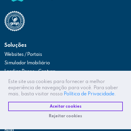
Soluções
Websites / Portais
Simulador Imobiliário
Landing Pages – Captura
Web App – Portal do Cliente
Este site usa cookies para fornecer a melhor
experiência de navegação para você. Para saber
Intranets / Extranets
mais, basta visitar nossa
Política de Privacidade.
Integração Construtor de Vendas
Aceitar cookies
Destaques
Rejeitar cookies
Projetos
Blog