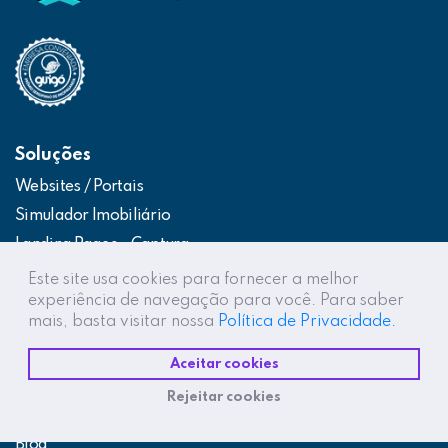
Soluções
Websites / Portais
Simulador Imobiliário
Landing Pages – Captura
Web App – Portal do Cliente
Este site usa cookies para fornecer a melhor
experiência de navegação para você. Para saber
Intranets / Extranets
mais, basta visitar nossa
Política de Privacidade.
Integração Construtor de Vendas
Aceitar cookies
Destaques
Rejeitar cookies
Projetos
Blog