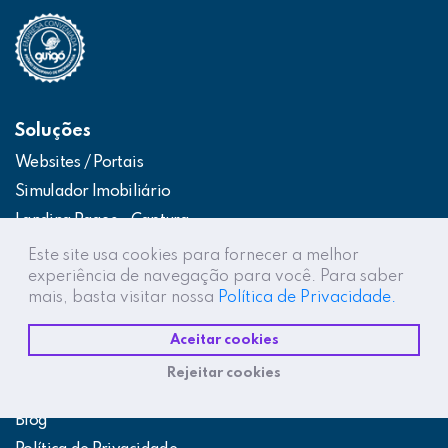
Soluções
Websites / Portais
Simulador Imobiliário
Landing Pages – Captura
Web App – Portal do Cliente
Este site usa cookies para fornecer a melhor
experiência de navegação para você. Para saber
Intranets / Extranets
mais, basta visitar nossa
Política de Privacidade.
Integração Construtor de Vendas
Aceitar cookies
Destaques
Rejeitar cookies
Projetos
Blog